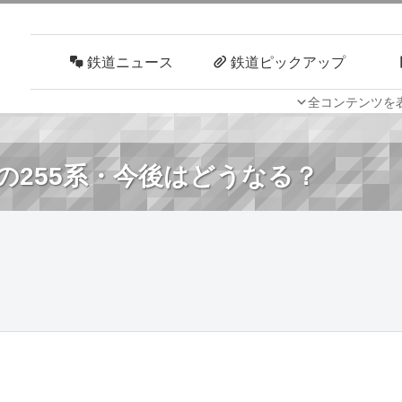
鉄道ニュース
鉄道ピックアップ
全コンテンツを
車両技術
路線探訪
の255系・今後はどうなる？