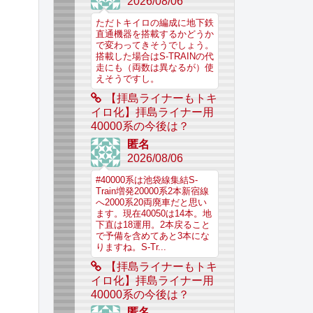
2026/08/06
ただトキイロの編成に地下鉄
直通機器を搭載するかどうか
で変わってきそうでしょう。
搭載した場合はS-TRAINの代
走にも（両数は異なるが）使
えそうですし。
【拝島ライナーもトキ
イロ化】拝島ライナー用
40000系の今後は？
匿名
2026/08/06
#40000系は池袋線集結S-
Train増発20000系2本新宿線
へ2000系20両廃車だと思い
ます。現在40050は14本。地
下直は18運用。2本戻ること
で予備を含めてあと3本にな
りますね。S-Tr...
【拝島ライナーもトキ
イロ化】拝島ライナー用
40000系の今後は？
匿名