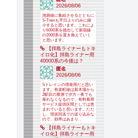
2026/08/06
池袋線に集結させるとともに
S-Trainも平日上りのみに縮
小すると思います。これによ
り6000系を捻出して新宿線
の2000系を置き換えていく
と思います。
【拝島ライナーもトキ
イロ化】拝島ライナー用
40000系の今後は？
匿名
2026/08/06
Sトレインの増発用だと思い
ます。有楽町線は新木場から
2駅目の豊洲で夕方～夜でも
座れなくなるので、有料着席
サービス提供区間としては恵
まれていると思います。ただ
し、現状回送での送り込みな
ので、効率はあまり...
【拝島ライナーもトキ
イロ化】拝島ライナー用