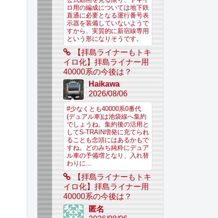
ロ用の編成については地下鉄
直通に必要となる運行番号表
示器を装備していないようで
すから、実質的に新宿線専用
という形になりそうです。
【拝島ライナーもトキ
イロ化】拝島ライナー用
40000系の今後は？
Haikawa
2026/08/06
#少なくとも40000系0番代
(デュアル車)は池袋線へ集約
でしょうね。集約後の活用と
してS-TRAIN増発に充てられ
ることも念頭にはあるかもで
すね。どのみち純粋にデュア
ル車の予備増となり、入れ替
わりに...
【拝島ライナーもトキ
イロ化】拝島ライナー用
40000系の今後は？
匿名