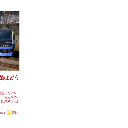
今後はどう
なった255
し、何らかの
同系列は9連
2/15
運営