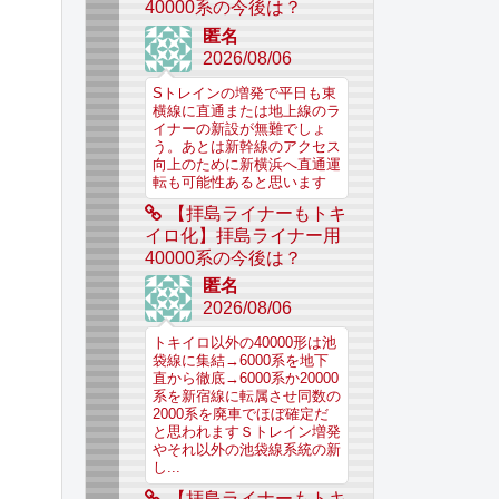
40000系の今後は？
匿名
2026/08/06
Sトレインの増発で平日も東
横線に直通または地上線のラ
イナーの新設が無難でしょ
う。あとは新幹線のアクセス
向上のために新横浜へ直通運
転も可能性あると思います
【拝島ライナーもトキ
イロ化】拝島ライナー用
40000系の今後は？
匿名
2026/08/06
トキイロ以外の40000形は池
袋線に集結→6000系を地下
直から徹底→6000系か20000
系を新宿線に転属させ同数の
2000系を廃車でほぼ確定だ
と思われますＳトレイン増発
やそれ以外の池袋線系統の新
し...
【拝島ライナーもトキ