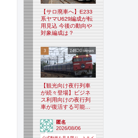
【サロ廃車へ】E233
系ヤマU629編成が転
用見込 今後の動向や
対象編成は？
14620 views
【観光向け夜行列車
が続々登場】ビジネ
ス利用向けの夜行列
車が復活する可能性
はあるのか
匿名
2026/08/06
公式動画を見る限り、トキイ