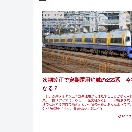
鉄道ニュース
次期改正で定期運用消滅の255系・
なる？
本日、次期ダイヤ改正で定期運用から撤退することが明らかに
系。一部メディアによると、千葉支社からは「一部編成を残
形で活用する方向で検討」という旨の回答があったようです。
5本が在籍中ですが、各編成の今後はどう...
2023/1