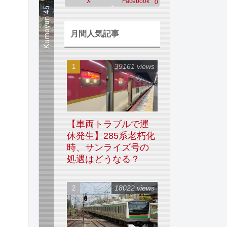
X
Facebook
0
月間人気記事
39161 views
【車両トラブルで運
休発生】285系老朽化
時、サンライズ号の
処遇はどうなる？
18022 views