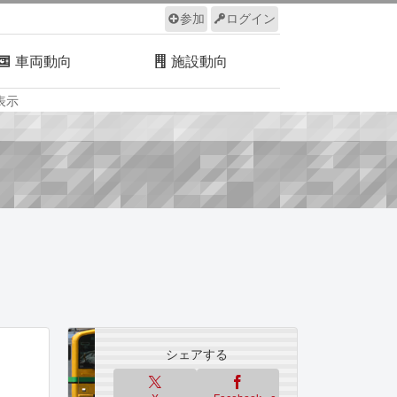
参加
ログイン
車両動向
施設動向
表示
ルール
サイトについて
シェアする