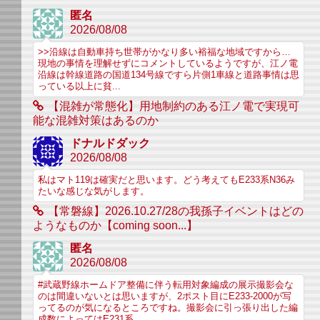
匿名
2026/08/08
>>沿線は自動車持ち世帯がかなり多い裕福な地域ですから…
現地の事情を理解せずにコメントしているようですが、江ノ電
沿線は幹線道路の国道134号線ですら片側1車線と道路事情は思
っている以上に貧...
【混雑が常態化】用地制約のある江ノ電で実現可
能な混雑対策はあるのか
ドナルドダック
2026/08/08
私はマト119は確実だと思います。どう考えてもE233系N36み
たいな感じな気がします。
【常磐線】2026.10.27/28の我孫子イベントはどの
ようなものか【coming soon...】
匿名
2026/08/08
#武蔵野線ホームドア整備に伴う転用対象編成の展示撮影会な
のは間違いないとは思いますが、2ポスト目にE233-2000が写
ってるのが気になるところですね。撮影会に引っ張り出した編
成数によってはE231系...