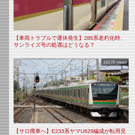
【車両トラブルで運休発生】285系老朽化時、
サンライズ号の処遇はどうなる？
18170 views
【サロ廃車へ】E233系ヤマU629編成が転用見