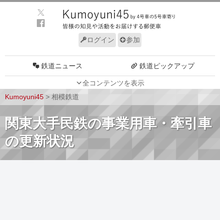
ログイン
参加
鉄道ニュース
鉄道ピックアップ
全コンテンツを表示
車両動向
施設動向
Kumoyuni45
>
相模鉄道
車両技術
路線探訪
関東大手民鉄の事業用車・牽引車
ルール
サイトについて
の更新状況