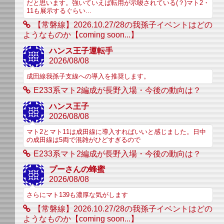
だと思います。強いていえば転用が示唆されている(？)マト2・
11も展示するぐらい...
【常磐線】2026.10.27/28の我孫子イベントはどの
ようなものか【coming soon...】
ハンス王子運転手
2026/08/08
成田線我孫子支線への導入を推奨します。
E233系マト2編成が長野入場・今後の動向は？
ハンス王子
2026/08/08
マト2とマト11は成田線に導入すればいいと感じました。日中
の成田線は5両で混雑がひどすぎるので
E233系マト2編成が長野入場・今後の動向は？
プーさんの蜂蜜
2026/08/08
さらにマト139も濃厚な気がします
【常磐線】2026.10.27/28の我孫子イベントはどの
ようなものか【coming soon...】