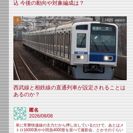
込 今後の動向や対象編成は？
13405 views
西武線と相鉄線の直通列車が設定されることは
あるのか？
匿名
2026/08/08
単に常磐快速線の主力だから押し出しているだけで、あとはメ
トロ16000系や小田急4000形を並べて撮影会、とかそのぐらい