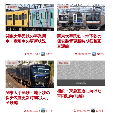
車両動向
施設動向
関東大手民鉄の事業用
関東大手民鉄・地下鉄の
車・牽引車の更新状況
保安装置更新時期③相互
直通編
2023/10/23
SATS
2023/10/23
SATS
施設動向
車両動向
相鉄・東急直通に向けた
関東大手民鉄・地下鉄の
車両動向(前編)
保安装置更新時期①大手
民鉄編
2023/10/23
SATS
2021/03/04
ひだま