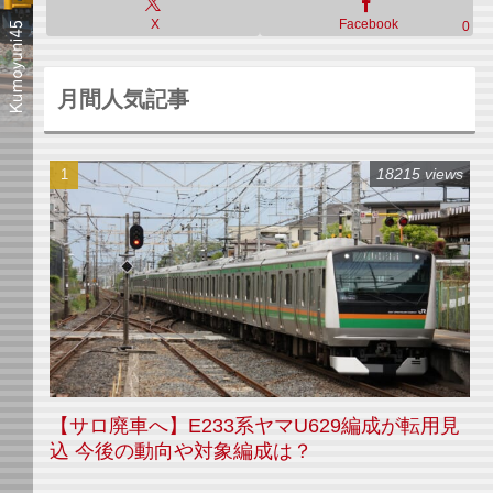
X
Facebook
0
月間人気記事
18215 views
【サロ廃車へ】E233系ヤマU629編成が転用見
込 今後の動向や対象編成は？