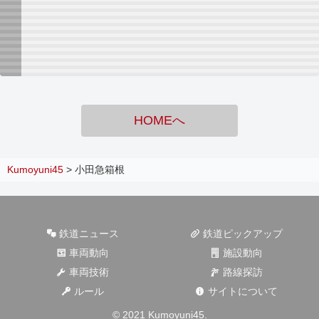
HOMEへ
Kumoyuni45
>
小田急箱根
鉄道ニュース
鉄道ピックアップ
車両動向
施設動向
車両技術
路線探訪
ルール
サイトについて
© 2021 Kumoyuni45.