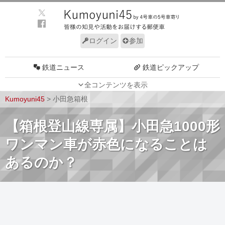
ログイン
参加
鉄道ニュース
鉄道ピックアップ
全コンテンツを表示
車両動向
施設動向
Kumoyuni45
>
小田急箱根
車両技術
路線探訪
【箱根登山線専属】小田急1000形
ルール
サイトについて
ワンマン車が赤色になることは
あるのか？