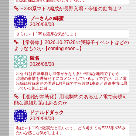
の成田線は5両で混雑がひどすぎるので
E233系マト2編成が長野入場・今後の動向は？
プーさんの蜂蜜
2026/08/08
さらにマト139も濃厚な気がします
【常磐線】2026.10.27/28の我孫子イベントはどの
ようなものか【coming soon...】
匿名
2026/08/08
>>沿線は自動車持ち世帯がかなり多い裕福な地域ですから…
現地の事情を理解せずにコメントしているようですが、江ノ電
沿線は幹線道路の国道134号線ですら片側1車線と道路事情は思
っている以上に貧...
【混雑が常態化】用地制約のある江ノ電で実現可
能な混雑対策はあるのか
ドナルドダック
2026/08/08
私はマト119は確実だと思います。どう考えてもE233系N36み
たいな感じな気がします。