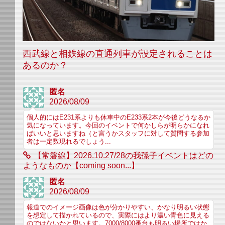
西武線と相鉄線の直通列車が設定されることは
あるのか？
匿名
2026/08/09
個人的にはE231系よりも休車中のE233系2本が今後どうなるか
気になっています。今回のイベントで何かしらが明らかになれ
ばいいと思いますね（と言うかスタッフに対して質問する参加
者は一定数現れるでしょう...
【常磐線】2026.10.27/28の我孫子イベントはどの
ようなものか【coming soon...】
匿名
2026/08/09
報道でのイメージ画像は色が分かりやすい、かなり明るい状態
を想定して描かれているので、実際にはより濃い青色に見える
のではないかと思います。7000/8000番台も明るい場所ではか