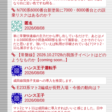
なり白に近い色ですね明る...
N700系6000番台新塗装に7000・8000番台との誤
乗リスクはあるのか？
匿名
2026/08/08
単に常磐快速線の主力だから押し出しているだけで、あとはメ
トロ16000系や小田急4000形を並べて撮影会、とかそのぐらい
だと思います。強いていえば転用が示唆されている(？)マト2・
11も展示するぐらい...
【常磐線】2026.10.27/28の我孫子イベントはどの
ようなものか【coming soon...】
ハンス王子運転手
2026/08/08
成田線我孫子支線への導入を推奨します。
E233系マト2編成が長野入場・今後の動向は？
ハンス王子
2026/08/08
マト2とマト11は成田線に導入すればいいと感じました。日中