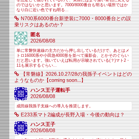
を想定して描かれているので、実際にはより濃い青色に見える
のではないかと思います。7000/8000番台も明るい場所ではか
なり白に近い色ですね明る...
N700系6000番台新塗装に7000・8000番台との誤
乗リスクはあるのか？
匿名
2026/08/08
単に常磐快速線の主力だから押し出しているだけで、あとはメ
トロ16000系や小田急4000形を並べて撮影会、とかそのぐらい
だと思います。強いていえば転用が示唆されている(？)マト2・
11も展示するぐらい...
【常磐線】2026.10.27/28の我孫子イベントはどの
ようなものか【coming soon...】
ハンス王子運転手
2026/08/08
成田線我孫子支線への導入を推奨します。
E233系マト2編成が長野入場・今後の動向は？
ハンス王子
2026/08/08