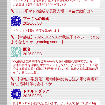
マト2とマト11は成田線に導入すればいいと感じました。日中
の成田線は5両で混雑がひどすぎるので
E233系マト2編成が長野入場・今後の動向は？
プーさんの蜂蜜
2026/08/08
さらにマト139も濃厚な気がします
【常磐線】2026.10.27/28の我孫子イベントはどの
ようなものか【coming soon...】
匿名
2026/08/08
>>沿線は自動車持ち世帯がかなり多い裕福な地域ですから…
現地の事情を理解せずにコメントしているようですが、江ノ電
沿線は幹線道路の国道134号線ですら片側1車線と道路事情は思
っている以上に貧...
【混雑が常態化】用地制約のある江ノ電で実現可
能な混雑対策はあるのか
ドナルドダック
2026/08/08
私はマト119は確実だと思います。どう考えてもE233系N36み