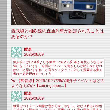
西武線と相鉄線の直通列車が設定されることは
あるのか？
匿名
2026/08/09
個人的にはE231系よりも休車中のE233系2本が今後どうなるか
気になっています。今回のイベントで何かしらが明らかになれ
ばいいと思いますね（と言うかスタッフに対して質問する参加
者は一定数現れるでしょう...
【常磐線】2026.10.27/28の我孫子イベントはどの
ようなものか【coming soon...】
匿名
2026/08/09
報道でのイメージ画像は色が分かりやすい、かなり明るい状態