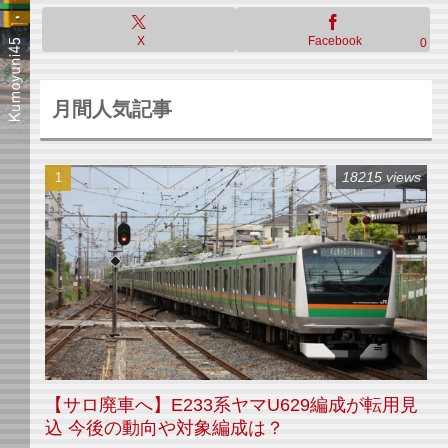
X
Facebook
0
月間人気記事
18215 views
【サロ廃車へ】E233系ヤマU629編成が転用見
込 今後の動向や対象編成は？