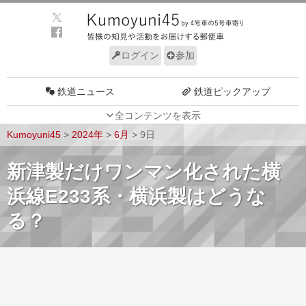
ログイン
参加
鉄道ニュース
鉄道ピックアップ
全コンテンツを表示
車両動向
施設動向
Kumoyuni45
>
2024年
>
6月
>
9日
車両技術
路線探訪
新津製だけワンマン化された横
ルール
サイトについて
浜線E233系・横浜製はどうな
る？