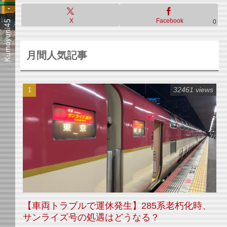
X
Facebook
0
月間人気記事
32461 views
【車両トラブルで運休発生】285系老朽化時、
サンライズ号の処遇はどうなる？