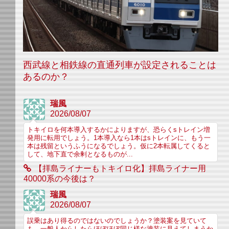
西武線と相鉄線の直通列車が設定されることは
あるのか？
瑞風
2026/08/07
トキイロを何本導入するかによりますが、恐らくsトレイン増
発用に転用でしょう。1本導入なら1本はsトレインに、もう一
本は残留というふうになるでしょう。仮に2本転属してくると
して、地下直で余剰となるものが...
【拝島ライナーもトキイロ化】拝島ライナー用
40000系の今後は？
瑞風
2026/08/07
誤乗はあり得るのではないのでしょうか？塗装案を見ていて