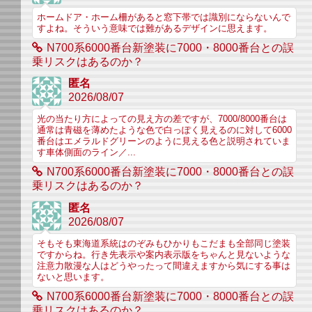
ホームドア・ホーム柵があると窓下帯では識別にならないんで
すよね。そういう意味では難があるデザインに思えます。
N700系6000番台新塗装に7000・8000番台との誤
乗リスクはあるのか？
匿名
2026/08/07
光の当たり方によっての見え方の差ですが、7000/8000番台は
通常は青磁を薄めたような色で白っぽく見えるのに対して6000
番台はエメラルドグリーンのように見える色と説明されていま
す車体側面のライン／...
N700系6000番台新塗装に7000・8000番台との誤
乗リスクはあるのか？
匿名
2026/08/07
そもそも東海道系統はのぞみもひかりもこだまも全部同じ塗装
ですからね。行き先表示や案内表示版をちゃんと見ないような
注意力散漫な人はどうやったって間違えますから気にする事は
ないと思います。
N700系6000番台新塗装に7000・8000番台との誤
乗リスクはあるのか？