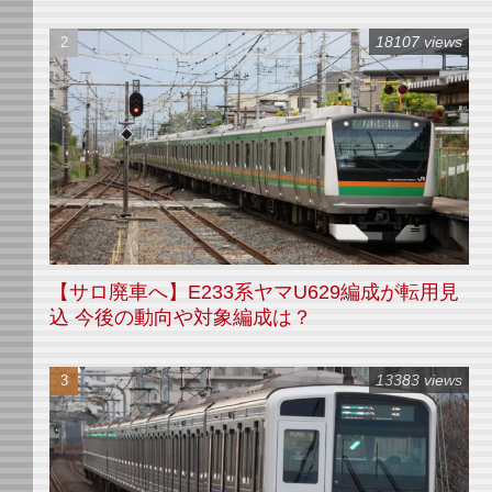
18107 views
【サロ廃車へ】E233系ヤマU629編成が転用見
込 今後の動向や対象編成は？
13383 views