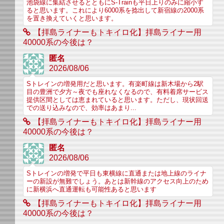
池袋線に集結させるとともにS-Trainも平日上りのみに縮小す
ると思います。これにより6000系を捻出して新宿線の2000系
を置き換えていくと思います。
【拝島ライナーもトキイロ化】拝島ライナー用
40000系の今後は？
匿名
2026/08/06
Sトレインの増発用だと思います。有楽町線は新木場から2駅
目の豊洲で夕方～夜でも座れなくなるので、有料着席サービス
提供区間としては恵まれていると思います。ただし、現状回送
での送り込みなので、効率はあまり...
【拝島ライナーもトキイロ化】拝島ライナー用
40000系の今後は？
匿名
2026/08/06
Sトレインの増発で平日も東横線に直通または地上線のライナ
ーの新設が無難でしょう。あとは新幹線のアクセス向上のため
に新横浜へ直通運転も可能性あると思います
【拝島ライナーもトキイロ化】拝島ライナー用
40000系の今後は？