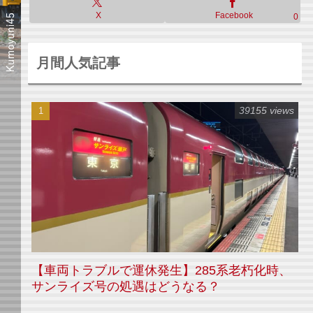
X
Facebook
0
月間人気記事
39155 views
【車両トラブルで運休発生】285系老朽化時、
サンライズ号の処遇はどうなる？