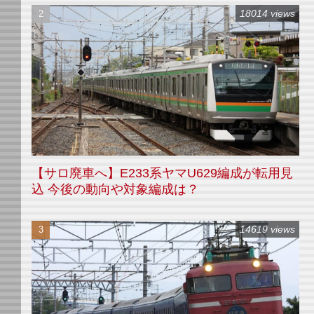
18014 views
【サロ廃車へ】E233系ヤマU629編成が転用見
込 今後の動向や対象編成は？
14619 views