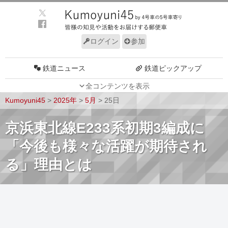
ログイン
参加
鉄道ニュース
鉄道ピックアップ
全コンテンツを表示
車両動向
施設動向
Kumoyuni45
>
2025年
>
5月
>
25日
車両技術
路線探訪
京浜東北線E233系初期3編成に
ルール
サイトについて
「今後も様々な活躍が期待され
る」理由とは