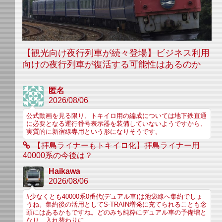
【観光向け夜行列車が続々登場】ビジネス利用
向けの夜行列車が復活する可能性はあるのか
匿名
2026/08/06
公式動画を見る限り、トキイロ用の編成については地下鉄直通
に必要となる運行番号表示器を装備していないようですから、
実質的に新宿線専用という形になりそうです。
【拝島ライナーもトキイロ化】拝島ライナー用
40000系の今後は？
Haikawa
2026/08/06
#少なくとも40000系0番代(デュアル車)は池袋線へ集約でしょ
うね。集約後の活用としてS-TRAIN増発に充てられることも念
頭にはあるかもですね。どのみち純粋にデュアル車の予備増と
なり、入れ替わりに...