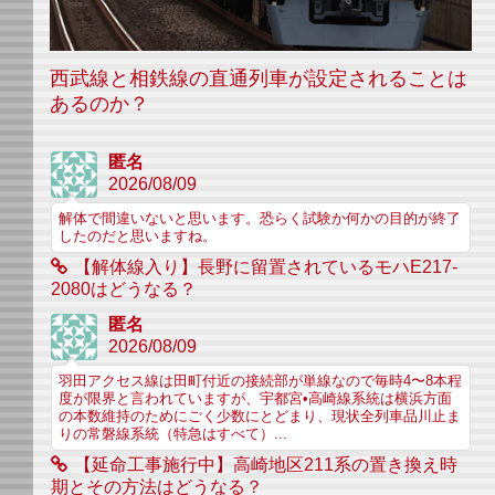
西武線と相鉄線の直通列車が設定されることは
あるのか？
匿名
2026/08/09
解体で間違いないと思います。恐らく試験か何かの目的が終了
したのだと思いますね。
【解体線入り】長野に留置されているモハE217-
2080はどうなる？
匿名
2026/08/09
羽田アクセス線は田町付近の接続部が単線なので毎時4〜8本程
度が限界と言われていますが、宇都宮•高崎線系統は横浜方面
の本数維持のためにごく少数にとどまり、現状全列車品川止ま
りの常磐線系統（特急はすべて）...
【延命工事施行中】高崎地区211系の置き換え時
期とその方法はどうなる？