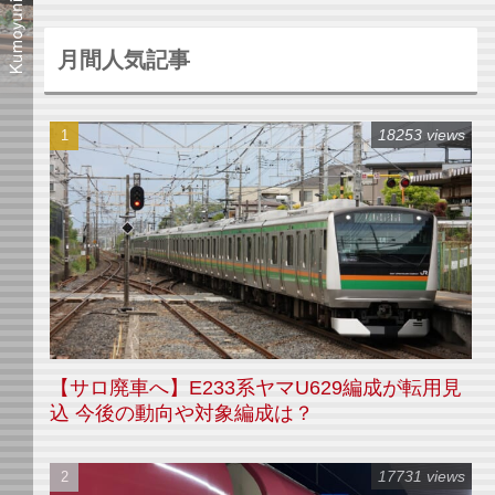
月間人気記事
18253 views
【サロ廃車へ】E233系ヤマU629編成が転用見
込 今後の動向や対象編成は？
17731 views