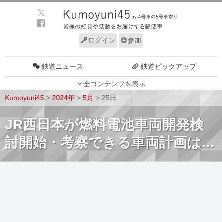
ログイン
参加
鉄道ニュース
鉄道ピックアップ
全コンテンツを表示
車両動向
施設動向
Kumoyuni45
>
2024年
>
5月
>
25日
車両技術
路線探訪
JR西日本が燃料電池車両開発検
ルール
サイトについて
討開始・考察できる車両計画は…