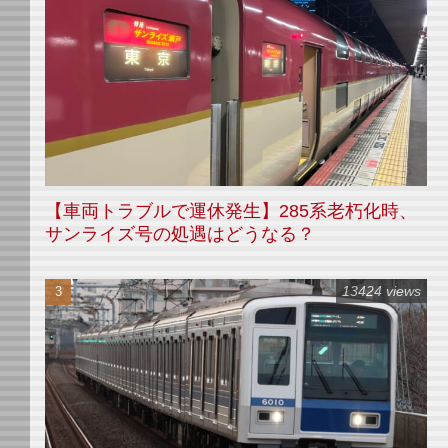
【車両トラブルで運休発生】285系老朽化時、
サンライズ号の処遇はどうなる？
13424 views