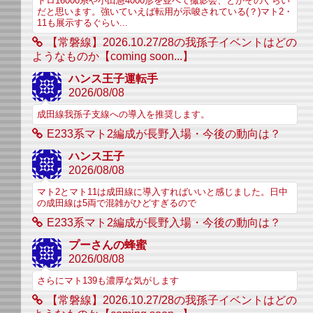
トロ16000系や小田急4000形を並べて撮影会、とかそのぐらい
だと思います。強いていえば転用が示唆されている(？)マト2・
11も展示するぐらい...
【常磐線】2026.10.27/28の我孫子イベントはどの
ようなものか【coming soon...】
ハンス王子運転手
2026/08/08
成田線我孫子支線への導入を推奨します。
E233系マト2編成が長野入場・今後の動向は？
ハンス王子
2026/08/08
マト2とマト11は成田線に導入すればいいと感じました。日中
の成田線は5両で混雑がひどすぎるので
E233系マト2編成が長野入場・今後の動向は？
プーさんの蜂蜜
2026/08/08
さらにマト139も濃厚な気がします
【常磐線】2026.10.27/28の我孫子イベントはどの