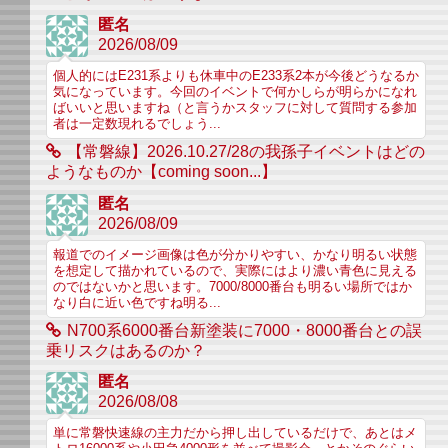
匿名
2026/08/09
個人的にはE231系よりも休車中のE233系2本が今後どうなるか
気になっています。今回のイベントで何かしらが明らかになれ
ばいいと思いますね（と言うかスタッフに対して質問する参加
者は一定数現れるでしょう...
【常磐線】2026.10.27/28の我孫子イベントはどの
ようなものか【coming soon...】
匿名
2026/08/09
報道でのイメージ画像は色が分かりやすい、かなり明るい状態
を想定して描かれているので、実際にはより濃い青色に見える
のではないかと思います。7000/8000番台も明るい場所ではか
なり白に近い色ですね明る...
N700系6000番台新塗装に7000・8000番台との誤
乗リスクはあるのか？
匿名
2026/08/08
単に常磐快速線の主力だから押し出しているだけで、あとはメ