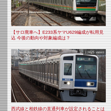
【サロ廃車へ】E233系ヤマU629編成が転用見
込 今後の動向や対象編成は？
13425 views
西武線と相鉄線の直通列車が設定されることは