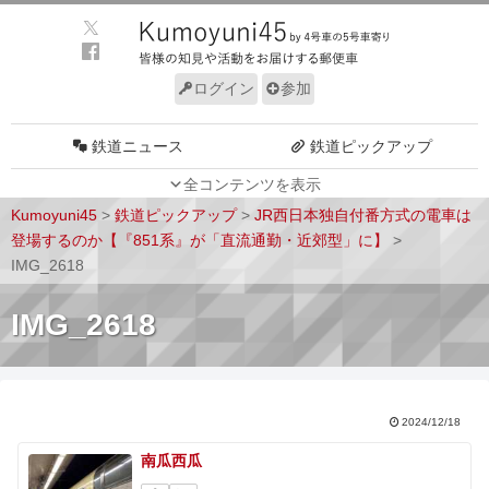
ログイン
参加
鉄道ニュース
鉄道ピックアップ
全コンテンツを表示
車両動向
施設動向
Kumoyuni45
>
鉄道ピックアップ
>
JR西日本独自付番方式の電車は
車両技術
路線探訪
登場するのか【『851系』が「直流通勤・近郊型」に】
>
IMG_2618
ルール
サイトについて
IMG_2618
2024/12/18
南瓜西瓜