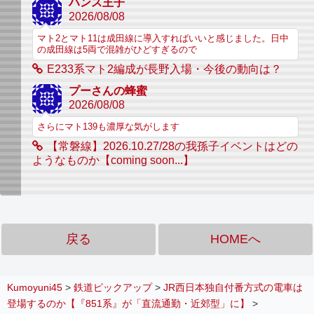
ハンス王子
2026/08/08
マト2とマト11は成田線に導入すればいいと感じました。日中
の成田線は5両で混雑がひどすぎるので
E233系マト2編成が長野入場・今後の動向は？
プーさんの蜂蜜
2026/08/08
さらにマト139も濃厚な気がします
【常磐線】2026.10.27/28の我孫子イベントはどの
ようなものか【coming soon...】
戻る
HOMEへ
Kumoyuni45
>
鉄道ピックアップ
>
JR西日本独自付番方式の電車は
登場するのか【『851系』が「直流通勤・近郊型」に】
>