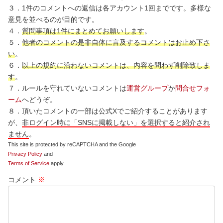
３．1件のコメントへの返信は各アカウント1回までです。多様な
意見を並べるのが目的です。
４．
質問事項は1件にまとめてお願いします
。
５．
他者のコメントの是非自体に言及するコメントはお止め下さ
い
。
６．
以上の規約に沿わないコメントは、内容を問わず削除致しま
す
。
７．ルールを守れていないコメントは
運営グループ
か
問合せフォ
ーム
へどうぞ。
８．頂いたコメントの一部は公式Xでご紹介することがあります
が、
非ログイン時に「SNSに掲載しない」を選択すると紹介され
ません
。
This site is protected by reCAPTCHA and the Google
Privacy Policy
and
Terms of Service
apply.
コメント
※