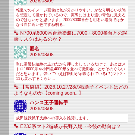
2026/08/09
報道でのイメージ画像は色が分かりやすい、かなり明るい状態
を想定して描かれているので、実際にはより濃い青色に見える
のではないかと思います。7000/8000番台も明るい場所ではか
なり白に近い色ですね明る...
N700系6000番台新塗装に7000・8000番台との誤
乗リスクはあるのか？
匿名
2026/08/08
単に常磐快速線の主力だから押し出しているだけで、あとはメ
トロ16000系や小田急4000形を並べて撮影会、とかそのぐらい
だと思います。強いていえば転用が示唆されている(？)マト2・
11も展示するぐらい...
【常磐線】2026.10.27/28の我孫子イベントはどの
ようなものか【coming soon...】
ハンス王子運転手
2026/08/08
成田線我孫子支線への導入を推奨します。
E233系マト2編成が長野入場・今後の動向は？