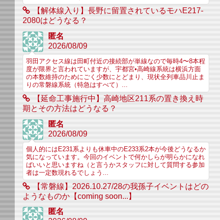
【解体線入り】長野に留置されているモハE217-
2080はどうなる？
匿名
2026/08/09
羽田アクセス線は田町付近の接続部が単線なので毎時4〜8本程
度が限界と言われていますが、宇都宮•高崎線系統は横浜方面
の本数維持のためにごく少数にとどまり、現状全列車品川止ま
りの常磐線系統（特急はすべて）...
【延命工事施行中】高崎地区211系の置き換え時
期とその方法はどうなる？
匿名
2026/08/09
個人的にはE231系よりも休車中のE233系2本が今後どうなるか
気になっています。今回のイベントで何かしらが明らかになれ
ばいいと思いますね（と言うかスタッフに対して質問する参加
者は一定数現れるでしょう...
【常磐線】2026.10.27/28の我孫子イベントはどの
ようなものか【coming soon...】
匿名