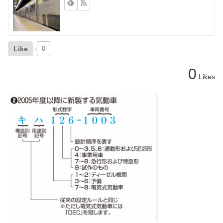
Like
0
0
Likes