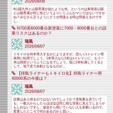
2026/08/08
#山陽九州と山陽専属が似たような色、というのは東海道山陽
と山陽専属が同じ色というよりいくぶんかマシではないですか
ね？みなさん言うようにどうせ間違える時は間違えるのです
し。
N700系6000番台新塗装に7000・8000番台との誤
乗リスクはあるのか？
瑞風
2026/08/07
トキイロを何本導入するかによりますが、恐らくsトレイン増
発用に転用でしょう。1本導入なら1本はsトレインに、もう一
本は残留というふうになるでしょう。仮に2本転属してくると
して、地下直で余剰となるものが...
【拝島ライナーもトキイロ化】拝島ライナー用
40000系の今後は？
瑞風
2026/08/07
誤乗はあり得るのではないのでしょうか？塗装案を見ていて
も、一般人からしたらほぼほぼ同じ様な塗装に見えてしまうか
もしれないですし、放送すら聞いていない人も多数いるので、
変更したところで何があるのかと思い...