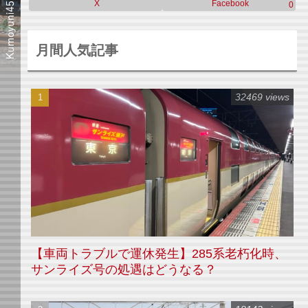
X
Facebook
0
月間人気記事
32469 views
【車両トラブルで運休発生】285系老朽化時、
サンライズ号の処遇はどうなる？