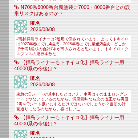
N700系6000番台新塗装に7000・8000番台との誤
乗リスクはあるのか？
匿名
2026/08/08
#現状拝島ライナーは2運用で回されています。よってトキイロ
は2027年春までに4編成＋2028年春までに最低2編成＋どこか
で予備1編成の合計7本が導入されると思います。トキイロエク
スプレスの運行本数な...
【拝島ライナーもトキイロ化】拝島ライナー用
40000系の今後は？
匿名
2026/08/08
東急のQシートが減車したとはいえ、車両はそのままロングシ
ートでつないでいるのだから、満席気味なら次の改正から再度
2両をQシート扱いにするだけではないでしょうか？当初の計
画通りになるのだから、喜ばしいこ...
【拝島ライナーもトキイロ化】拝島ライナー用
40000系の今後は？
匿名