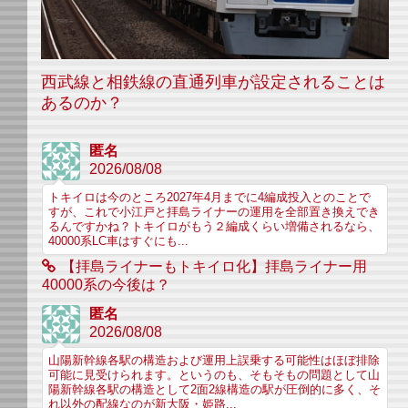
西武線と相鉄線の直通列車が設定されることは
あるのか？
匿名
2026/08/08
トキイロは今のところ2027年4月までに4編成投入とのことで
すが、これで小江戸と拝島ライナーの運用を全部置き換えでき
るんですかね？トキイロがもう２編成くらい増備されるなら、
40000系LC車はすぐにも...
【拝島ライナーもトキイロ化】拝島ライナー用
40000系の今後は？
匿名
2026/08/08
山陽新幹線各駅の構造および運用上誤乗する可能性はほぼ排除
可能に見受けられます。というのも、そもそもの問題として山
陽新幹線各駅の構造として2面2線構造の駅が圧倒的に多く、そ
れ以外の配線なのが新大阪・姫路...