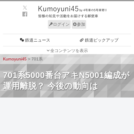
ログイン
参加
鉄道ニュース
鉄道ピックアップ
全コンテンツを表示
車両動向
施設動向
Kumoyuni45
>
701系
車両技術
路線探訪
701系5000番台アキN5001編成が
ルール
サイトについて
運用離脱？ 今後の動向は