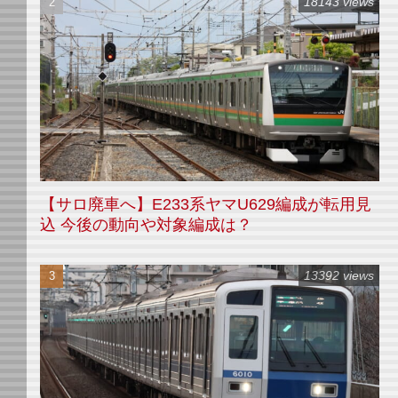
18143 views
【サロ廃車へ】E233系ヤマU629編成が転用見
込 今後の動向や対象編成は？
13392 views