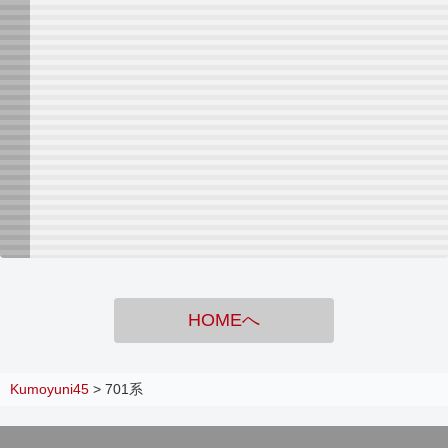
HOMEへ
Kumoyuni45
>
701系