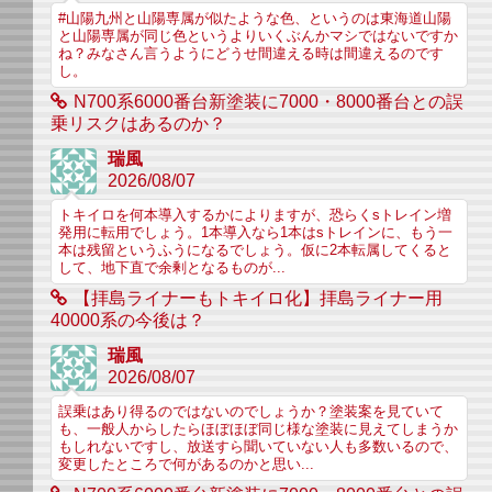
#山陽九州と山陽専属が似たような色、というのは東海道山陽
と山陽専属が同じ色というよりいくぶんかマシではないですか
ね？みなさん言うようにどうせ間違える時は間違えるのです
し。
N700系6000番台新塗装に7000・8000番台との誤
乗リスクはあるのか？
瑞風
2026/08/07
トキイロを何本導入するかによりますが、恐らくsトレイン増
発用に転用でしょう。1本導入なら1本はsトレインに、もう一
本は残留というふうになるでしょう。仮に2本転属してくると
して、地下直で余剰となるものが...
【拝島ライナーもトキイロ化】拝島ライナー用
40000系の今後は？
瑞風
2026/08/07
誤乗はあり得るのではないのでしょうか？塗装案を見ていて
も、一般人からしたらほぼほぼ同じ様な塗装に見えてしまうか
もしれないですし、放送すら聞いていない人も多数いるので、
変更したところで何があるのかと思い...