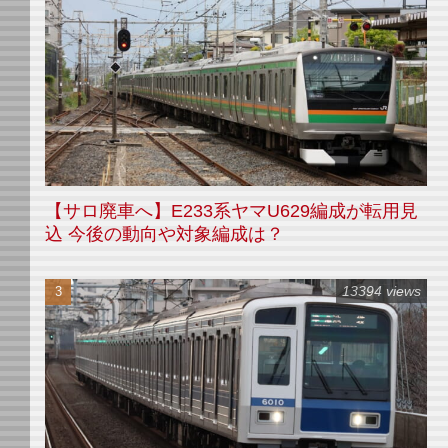
【サロ廃車へ】E233系ヤマU629編成が転用見
込 今後の動向や対象編成は？
13394 views