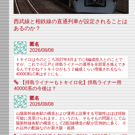
西武線と相鉄線の直通列車が設定されることは
あるのか？
匿名
2026/08/08
トキイロは今のところ2027年4月までに4編成投入とのことで
すが、これで小江戸と拝島ライナーの運用を全部置き換えでき
るんですかね？トキイロがもう２編成くらい増備されるなら、
40000系LC車はすぐにも...
【拝島ライナーもトキイロ化】拝島ライナー用
40000系の今後は？
匿名
2026/08/08
山陽新幹線各駅の構造および運用上誤乗する可能性はほぼ排除
可能に見受けられます。というのも、そもそもの問題として山
陽新幹線各駅の構造として2面2線構造の駅が圧倒的に多く、そ
れ以外の配線なのが新大阪・姫路...