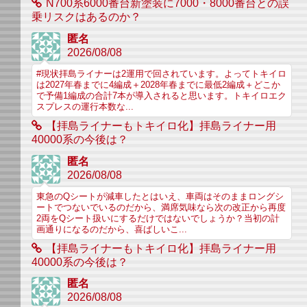
N700系6000番台新塗装に7000・8000番台との誤
乗リスクはあるのか？
匿名
2026/08/08
#現状拝島ライナーは2運用で回されています。よってトキイロ
は2027年春までに4編成＋2028年春までに最低2編成＋どこか
で予備1編成の合計7本が導入されると思います。トキイロエク
スプレスの運行本数な...
【拝島ライナーもトキイロ化】拝島ライナー用
40000系の今後は？
匿名
2026/08/08
東急のQシートが減車したとはいえ、車両はそのままロングシ
ートでつないでいるのだから、満席気味なら次の改正から再度
2両をQシート扱いにするだけではないでしょうか？当初の計
画通りになるのだから、喜ばしいこ...
【拝島ライナーもトキイロ化】拝島ライナー用
40000系の今後は？
匿名
2026/08/08