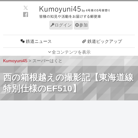
ログイン
参加
鉄道ニュース
鉄道ピックアップ
全コンテンツを表示
車両動向
施設動向
Kumoyuni45
>
スーパーはくと
車両技術
路線探訪
西の箱根越えの撮影記【東海道線
ルール
サイトについて
特別仕様のEF510】