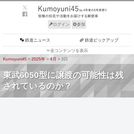
ログイン
参加
鉄道ニュース
鉄道ピックアップ
全コンテンツを表示
車両動向
施設動向
Kumoyuni45
>
2025年
>
4月
>
3日
車両技術
路線探訪
東武6050型に譲渡の可能性は残
ルール
サイトについて
されているのか？