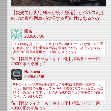
【観光向け夜行列車が続々登場】ビジネス利用
向けの夜行列車が復活する可能性はあるのか
匿名
2026/08/06
公式動画を見る限り、トキイロ用の編成については地下鉄直通
に必要となる運行番号表示器を装備していないようですから、
実質的に新宿線専用という形になりそうです。
【拝島ライナーもトキイロ化】拝島ライナー用
40000系の今後は？
Haikawa
2026/08/06
#少なくとも40000系0番代(デュアル車)は池袋線へ集約でしょ
うね。集約後の活用としてS-TRAIN増発に充てられることも念
頭にはあるかもですね。どのみち純粋にデュアル車の予備増と
なり、入れ替わりに...
【拝島ライナーもトキイロ化】拝島ライナー用
40000系の今後は？