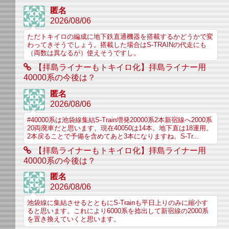
匿名
2026/08/06
ただトキイロの編成に地下鉄直通機器を搭載するかどうかで変
わってきそうでしょう。搭載した場合はS-TRAINの代走にも
（両数は異なるが）使えそうですし。
【拝島ライナーもトキイロ化】拝島ライナー用
40000系の今後は？
匿名
2026/08/06
#40000系は池袋線集結S-Train増発20000系2本新宿線へ2000系
20両廃車だと思います。現在40050は14本。地下直は18運用。
2本戻ることで予備を含めてあと3本になりますね。S-Tr...
【拝島ライナーもトキイロ化】拝島ライナー用
40000系の今後は？
匿名
2026/08/06
池袋線に集結させるとともにS-Trainも平日上りのみに縮小す
ると思います。これにより6000系を捻出して新宿線の2000系
を置き換えていくと思います。