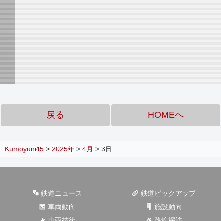
戻る
HOMEへ
Kumoyuni45
>
2025年
>
4月
>
3日
鉄道ニュース
鉄道ピックアップ
車両動向
施設動向
車両技術
路線探訪