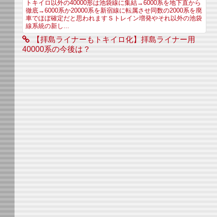
トキイロ以外の40000形は池袋線に集結→6000系を地下直から
徹底→6000系か20000系を新宿線に転属させ同数の2000系を廃
車でほぼ確定だと思われますＳトレイン増発やそれ以外の池袋
線系統の新し...
【拝島ライナーもトキイロ化】拝島ライナー用
40000系の今後は？