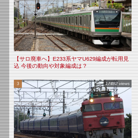
【サロ廃車へ】E233系ヤマU629編成が転用見
込 今後の動向や対象編成は？
17482 views