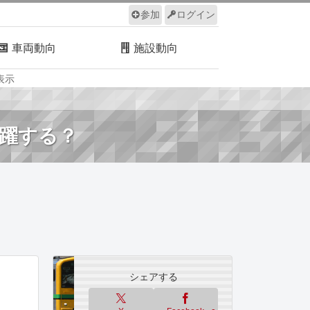
参加
ログイン
車両動向
施設動向
表示
ルール
サイトについて
活躍する？
シェアする