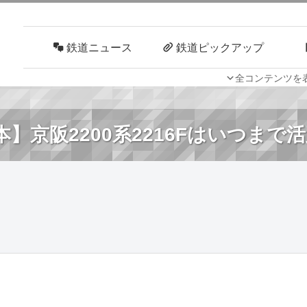
鉄道ニュース
鉄道ピックアップ
全コンテンツを
車両技術
路線探訪
】京阪2200系2216Fはいつまで