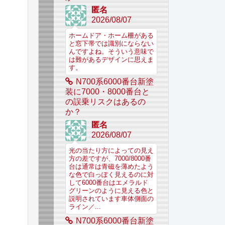
匿名
2026/08/07
ホームドア・ホーム柵がある
と窓下帯では識別にならない
んですよね。そういう意味で
は難があるデザインに思えま
す。
N700系6000番台新塗
装に7000・8000番台と
の誤乗リスクはあるの
か？
匿名
2026/08/07
光の当たり方によっての見え
方の差ですが、7000/8000番
台は通常は青磁を薄めたよう
な色で白っぽく見えるのに対
して6000番台はエメラルド
グリーンのように見える色と
説明されています車体側面の
ライン／...
N700系6000番台新塗