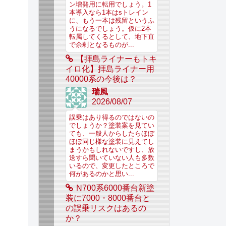
ン増発用に転用でしょう。1
本導入なら1本はsトレイン
に、もう一本は残留というふ
うになるでしょう。仮に2本
転属してくるとして、地下直
で余剰となるものが...
【拝島ライナーもトキ
イロ化】拝島ライナー用
40000系の今後は？
瑞風
2026/08/07
誤乗はあり得るのではないの
でしょうか？塗装案を見てい
ても、一般人からしたらほぼ
ほぼ同じ様な塗装に見えてし
まうかもしれないですし、放
送すら聞いていない人も多数
いるので、変更したところで
何があるのかと思い...
N700系6000番台新塗
装に7000・8000番台と
の誤乗リスクはあるの
か？