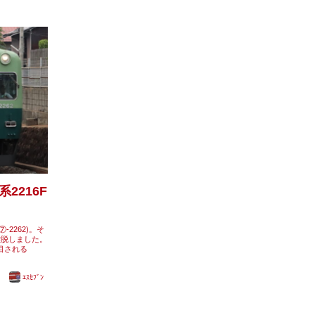
2216F
-2262)。そ
離脱しました。
目される
ｴｽｾﾌﾞﾝ