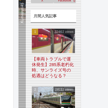
X
Facebook
0
月間人気記事
32461 views
【車両トラブルで運
休発生】285系老朽化
時、サンライズ号の
処遇はどうなる？
18111 views