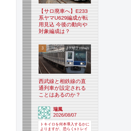
【サロ廃車へ】E233
系ヤマU629編成が転
用見込 今後の動向や
対象編成は？
13383 views
西武線と相鉄線の直
通列車が設定される
ことはあるのか？
瑞風
2026/08/07
トキイロを何本導入するかに
よりますが、恐らくsトレイ