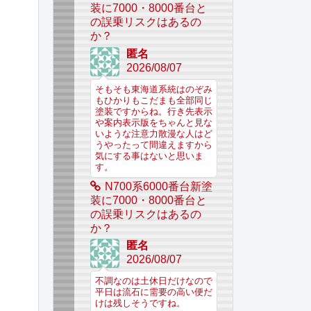
装に7000・8000番台と
の誤乗リスクはあるの
か？
匿名
2026/08/07
そもそも東海道系統はのぞみ
もひかりもこだまも全部同じ
塗装ですからね。行き先表示
や案内表示版をちゃんと見な
いような注意力散漫な人はど
うやったって間違えますから
気にする事はないと思いま
す。
N700系6000番台新塗
装に7000・8000番台と
の誤乗リスクはあるの
か？
匿名
2026/08/07
不調なのは土休日だけなので
平日は流石に需要の高い便だ
けは残しそうですね。