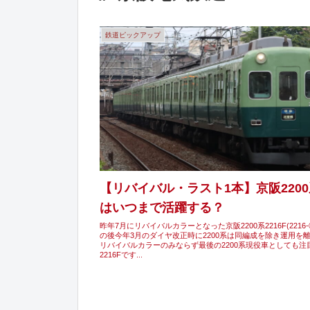
鉄道ピックアップ
【リバイバル・ラスト1本】京阪2200系
はいつまで活躍する？
昨年7月にリバイバルカラーとなった京阪2200系2216F(2216-⑦
の後今年3月のダイヤ改正時に2200系は同編成を除き運用を
リバイバルカラーのみならず最後の2200系現役車としても注
2216Fです...