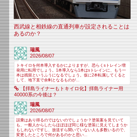
西武線と相鉄線の直通列車が設定されることは
あるのか？
瑞風
2026/08/07
トキイロを何本導入するかによりますが、恐らくsトレイン増
発用に転用でしょう。1本導入なら1本はsトレインに、もう一
本は残留というふうになるでしょう。仮に2本転属してくると
して、地下直で余剰となるものが...
【拝島ライナーもトキイロ化】拝島ライナー用
40000系の今後は？
瑞風
2026/08/07
誤乗はあり得るのではないのでしょうか？塗装案を見ていて
も、一般人からしたらほぼほぼ同じ様な塗装に見えてしまうか
もしれないですし、放送すら聞いていない人も多数いるので、
変更したところで何があるのかと思い...