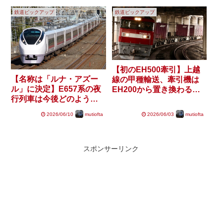
鉄道ピックアップ
鉄道ピックアップ
【初のEH500牽引】上越
【名称は「ルナ・アズー
線の甲種輸送、牽引機は
ル」に決定】E657系の夜
EH200から置き換わるの
行列車は今後どのような
か？
運行形態が生まれるの
2026/06/10
mutiofta
2026/06/03
mutiofta
か？
スポンサーリンク