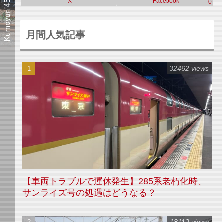
X
Facebook
0
月間人気記事
32462 views
【車両トラブルで運休発生】285系老朽化時、
サンライズ号の処遇はどうなる？
18112 views