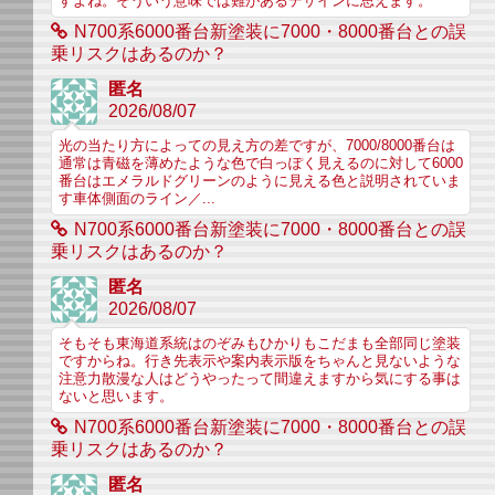
すよね。そういう意味では難があるデザインに思えます。
N700系6000番台新塗装に7000・8000番台との誤
乗リスクはあるのか？
匿名
2026/08/07
光の当たり方によっての見え方の差ですが、7000/8000番台は
通常は青磁を薄めたような色で白っぽく見えるのに対して6000
番台はエメラルドグリーンのように見える色と説明されていま
す車体側面のライン／...
N700系6000番台新塗装に7000・8000番台との誤
乗リスクはあるのか？
匿名
2026/08/07
そもそも東海道系統はのぞみもひかりもこだまも全部同じ塗装
ですからね。行き先表示や案内表示版をちゃんと見ないような
注意力散漫な人はどうやったって間違えますから気にする事は
ないと思います。
N700系6000番台新塗装に7000・8000番台との誤
乗リスクはあるのか？
匿名