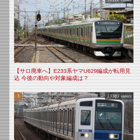
【サロ廃車へ】E233系ヤマU629編成が転用見
込 今後の動向や対象編成は？
13383 views