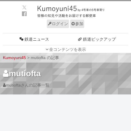
ログイン
参加
鉄道ニュース
鉄道ピックアップ
全コンテンツを表示
車両動向
施設動向
Kumoyuni45
>
mutiofta の記事
車両技術
路線探訪
mutiofta
ルール
サイトについて
mutioftaさんの記事一覧