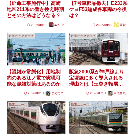
【延命工事施行中】高崎
【7号車部品撤去】E233系
地区211系の置き換え時期
ケヨF53編成各車両の今後
とその方法はどうなる？
は？
2026/08/03
ｴｽｾﾌﾞﾝ
2026/08/02
運営
鉄道ピックアップ
鉄道ピックアップ
阪急2000系が神戸線より
【混雑が常態化】用地制
宝塚線に多く導入される
約のある江ノ電で実現可
理由とは【玉突き転属
能な混雑対策はあるのか
も】
2026/08/01
まめてつ
2026/07/31
南瓜西瓜
鉄道ニュース
鉄道ニュース