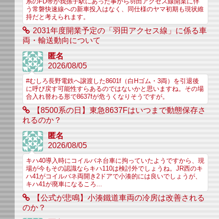
系のFD帯が我孫子駅にあった事から羽田アクセス線開業に伴
う常磐快速線への新車投入はなく、同仕様のヤマ初期も現状維
持だと考えられます。
2031年度開業予定の「羽田アクセス線」に係る車
両・輸送動向について
匿名
2026/08/05
#むしろ長野電鉄へ譲渡した8601f（白Hゴム・3両）を引退後
に呼び戻す可能性すらあるのではないかと思いますね。その場
合入れ替わる形で8637fが危うくなりそうですが。
【8500系の日】東急8637Fはいつまで動態保存さ
れるのか？
匿名
2026/08/05
キハ40導入時にコイルバネ台車に拘っていたようですから、現
場が今もその認識ならキハ110は検討外でしょうね。JR西のキ
ハ41がコイルバネ両開き2ドアで小湊的には良いでしょうが、
キハ41が廃車になるころ...
【公式が悲鳴】小湊鐵道車両の冷房は改善される
のか？