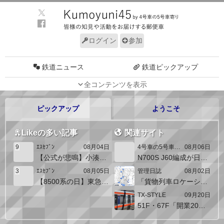
ログイン
参加
鉄道ニュース
鉄道ピックアップ
全コンテンツを表示
車両動向
施設動向
車両技術
路線探訪
ピックアップ
ようこそ
ルール
サイトについて
Likeの多い記事
関連サイト
9
ｴｽｾﾌﾞﾝ
08月04日
4号車の5号車寄り
08月06日
【公式が悲鳴】小湊鐵道車両の冷房は改善されるのか？
N700S J60編成が日本車輌から浜松へ陸送搬入(ドクターS仕様)
3
ｴｽｾﾌﾞﾝ
08月05日
管理日誌
08月02日
【8500系の日】東急8637Fはいつまで動態保存されるのか？
「貨物列車ロケーションマップ」を公開しました（機関車運用状況）
TX-STYLE
09月20日
51F・67F「開業20周年記念トレイン」に