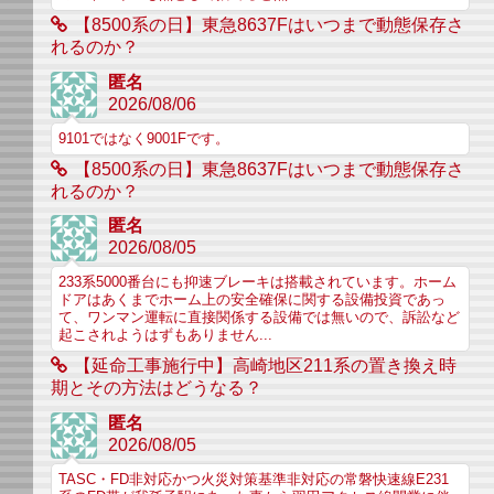
【8500系の日】東急8637Fはいつまで動態保存さ
れるのか？
匿名
2026/08/06
9101ではなく9001Fです。
【8500系の日】東急8637Fはいつまで動態保存さ
れるのか？
匿名
2026/08/05
233系5000番台にも抑速ブレーキは搭載されています。ホーム
ドアはあくまでホーム上の安全確保に関する設備投資であっ
て、ワンマン運転に直接関係する設備では無いので、訴訟など
起こされようはずもありません...
【延命工事施行中】高崎地区211系の置き換え時
期とその方法はどうなる？
匿名
2026/08/05
TASC・FD非対応かつ火災対策基準非対応の常磐快速線E231