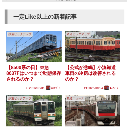
車両技術
路線探訪
鉄道車両自体や、検修に関する技
他路線などのレポート（首都圏以
一定Like以上の新着記事
術の記事。
外も可）。
サブコンテンツ
鉄道ピックアップ
鉄道ピックアップ
ルール
サイトについて
投稿時にご確認ください。
最初にお読みください。
【8500系の日】東急
【公式が悲鳴】小湊鐵道
8637Fはいつまで動態保存
車両の冷房は改善される
されるのか？
のか？
2026/08/05
ｴｽｾﾌﾞﾝ
2026/08/04
ｴｽｾﾌﾞﾝ
鉄道ピックアップ
鉄道ニュース