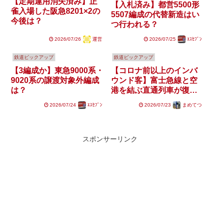
【定期運用消失済み】正
【入札済み】都営5500形
雀入場した阪急8201×2の
5507編成の代替新造はい
今後は？
つ行われる？
2026/07/26
運営
2026/07/25
ｴｽｾﾌﾞﾝ
鉄道ピックアップ
鉄道ピックアップ
【3編成か】東急9000系・
【コロナ前以上のインバ
9020系の譲渡対象外編成
ウンド客】富士急線と空
は？
港を結ぶ直通列車が復活
する可能性はあるのか
2026/07/24
ｴｽｾﾌﾞﾝ
2026/07/23
まめてつ
スポンサーリンク