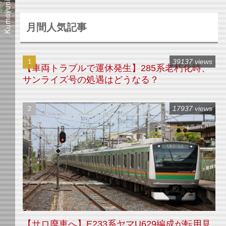
月間人気記事
39137 views
【車両トラブルで運休発生】285系老朽化時、
サンライズ号の処遇はどうなる？
17937 views
【サロ廃車へ】E233系ヤマU629編成が転用見