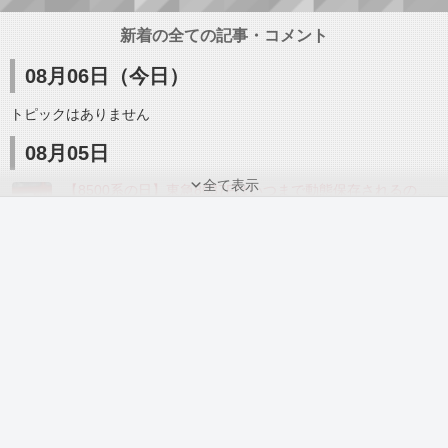
新着の全ての記事・コメント
08月06日（今日）
トピックはありません
08月05日
全て表示
【8500系の日】東急8637Fはいつまで動態保存されるのか？
18:00
-
08月04日
【公式が悲鳴】小湊鐵道車両の冷房は改善されるのか？
18:00
-
08月03日
【延命工事施行中】高崎地区211系の置き換え時期とその方法はどうなる？
18:00
-