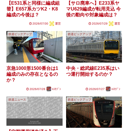
【E531系と同様に編成組
【サロ廃車へ】E233系ヤ
替】E657系カツK2・K8
マU629編成が転用見込 今
編成の今後は？
後の動向や対象編成は？
2026/07/30
運営
2026/07/29
運営
鉄道ピックアップ
鉄道ピックアップ
京急1000形1500番台は1
中央・総武線E235系はい
編成のみの存在となるの
つ運行開始するのか？
か？
2026/07/28
ｴｽｾﾌﾞﾝ
2026/07/27
ｴｽｾﾌﾞﾝ
鉄道ニュース
鉄道ピックアップ