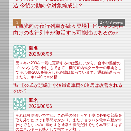
込 今後の動向や対象編成は？
17479 views
【観光向け夜行列車が続々登場】ビジネス利用
向けの夜行列車が復活する可能性はあるのか
匿名
2026/08/06
元々キハ200を一気に更新するのは難しいから、台車の整備の
ノウハウも使い回しもできて、機関直結式クーラーの車両とし
てキハ40-2000を導入した経緯は知っています。通勤輸送も考
えたら、キハ40は車体構...
【公式が悲鳴】小湊鐵道車両の冷房は改善される
のか？
匿名
2026/08/06
それは興味深いですね。この手の保存って丁寧に必要な部品を
取り外すだけでも手間がかかり、またチョッパを電車を動かす
わけでもないのに動かすと通常の損失だけでなく本来回すはず
のエネルギーも熱として捨てると熱...